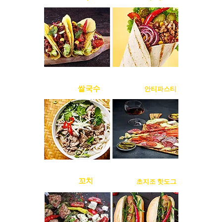
베트남
쌀국수
이탈리아
안티파스티
터키
꼬치
스페인
초지조 핫도그