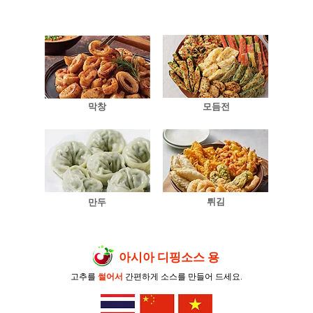
막창
모듬전
튀김
만두
​아시아 디핑소스 용
고추를
썰어서
간편하게 소스를 만들어 드세요.