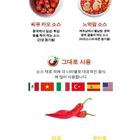
씨유 카오 소스
느억맘 소스
중국에서 딤섬 · 튀김
베트남에서 월남쌈 · 분짜
등에 곁들여 먹는 소스
등을 찍어 먹는 소스
​(피쉬소스와 레몬 첨가됨)
​(간장 첨가됨)
그대로 사용
소스 재료 외에 각 나라별로 대표적인 음식
에 많이 사용합니다.
멕시코
타코
멕시코
부리토