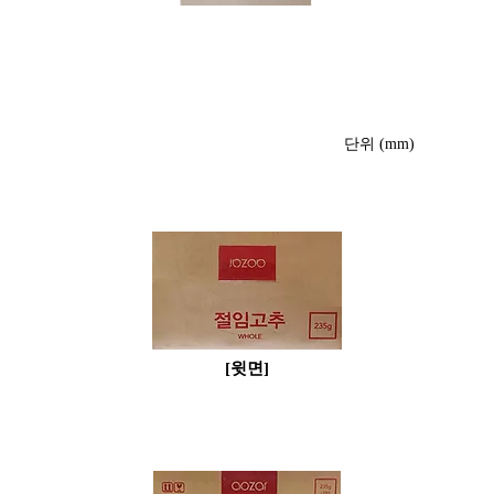
박스사진 ②
단위 (mm)
​[윗면]