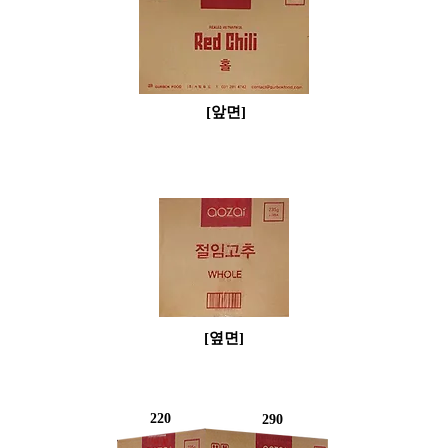
​[앞면]
​[옆면]
220
290