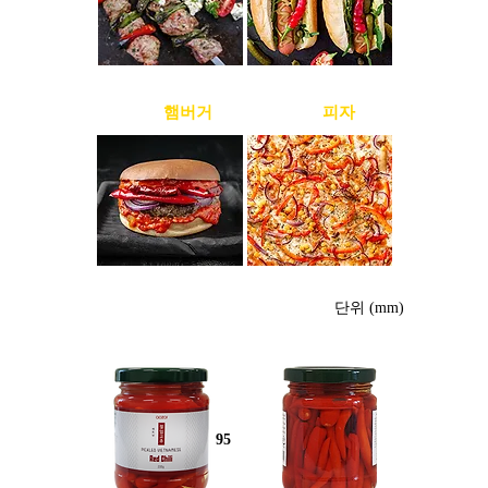
미국
햄버거
미국
피자
​낱개사진
단위 (mm)
95