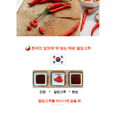
한국인 입맛에 딱 맞는 매운 절임고추
+
=
간장
갈은고추
완성
​절임고추를 믹서기에 갈을 때
​:제품내에 액기스도 같이 넣어 주셔야 절임고추가 잘 갈아집니다.