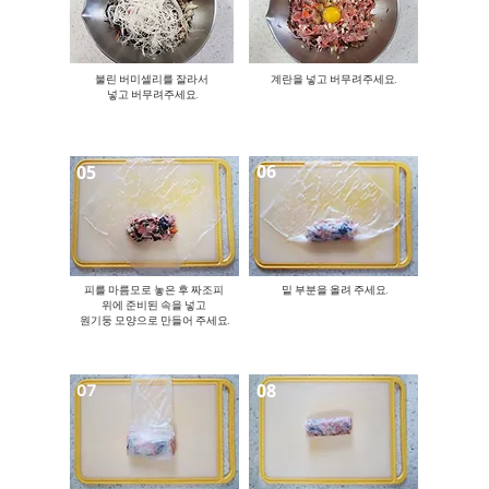
불린 버미셀리를 잘라서
계란을 넣고 버무려주세요.
​넣고 버무려주세요.
06
05
피를 마름모로 놓은 후 짜조피
밑 부분을 올려 주세요.
위에 준비된 속을 넣고
​원기둥 모양으로 만들어 주세요.
08
07