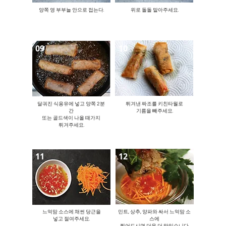
​양쪽 영 부부늘 안으로 접는다.
​위로 돌돌 말아주세요.
09
10
달궈진 식용유에 넣고 양쪽 2분
튀겨낸 짜조를 키친타월로
간
​기름을 빼주세요.
​또는 골드색이 나올 때가지
튀겨주세요.
11
12
느억맘 소스에 채썬 당근을
민트, 상추, 양파와 싸서 느억맘 소
​넣고 절여주세요.
스에