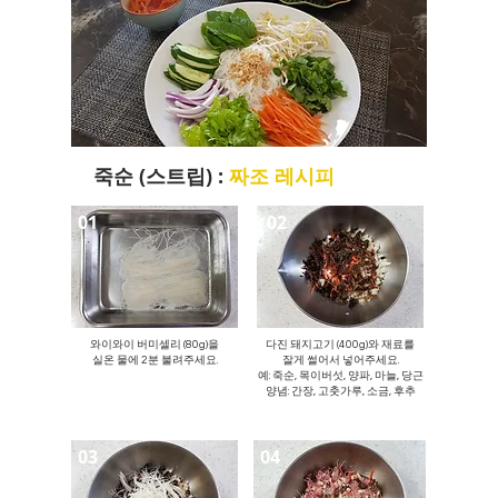
죽순 (스트립) :
짜조 레시피
01
02
와이와이 버미셀리 (80g)을
다진 돼지고기 (400g)와 재료를
​실온 물에 2분 불려주세요.
잘게 썰어서 넣어주세요.
예: 죽순, 목이버섯, 양파, 마늘, 당근
​양념: 간장, 고춧가루, 소금, 후추
03
04