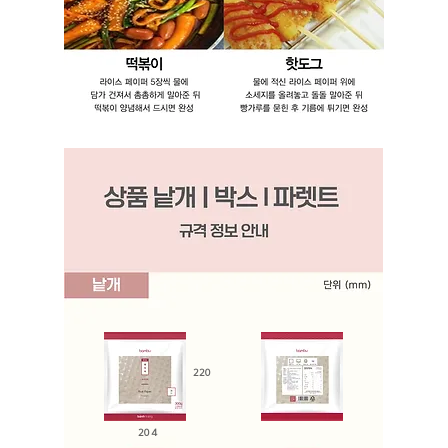
220
204